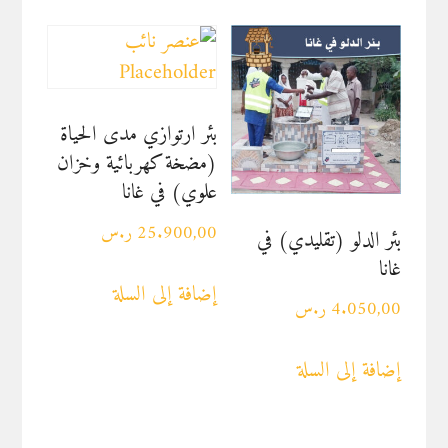
بئر ارتوازي مدى الحياة
(مضخة كهربائية وخزان
علوي) في غانا
25.900,00
ر.س
بئر الدلو (تقليدي) في
غانا
إضافة إلى السلة
4.050,00
ر.س
إضافة إلى السلة