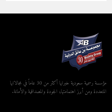
مؤسسة رسمية سعودية خبرتها أكثر من 30 عاماً في مجالاتها
المتعددة ومن أبرز اهتمامتها؛ الجودة والمصداقية والأمانة.