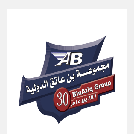
Ski
t
conten